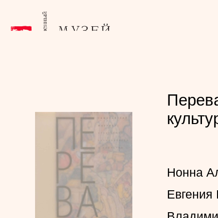
Перева
культу
Нонна А
Евгения
Владими