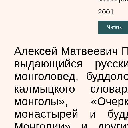
2001
Читать
Aлексей Матвеевич П
выдающийся русски
монголовед, буддоло
калмыцкого слова
монголы», «Оче
монастырей и будд
Монголии» и друг