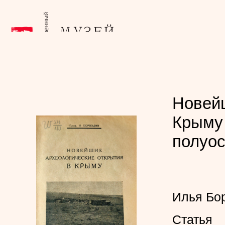
Новейш
Крыму 
полуос
Илья Бо
Статья