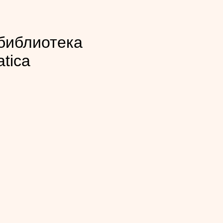
библиотека
atica