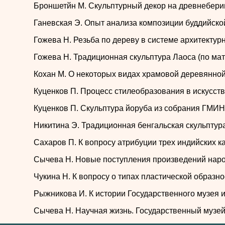
Броншетйн М. Скульптурный декор на древнеберин
Ганевская Э. Опыт анализа композиции буддийско
Гожева Н. Резьба по дереву в системе архитекту
Гожева Н. Традиционная скульптура Лаоса (по мат
Кохан М. О некоторых видах храмовой деревянно
Куценков П. Процесс стилеобразования в искусст
Куценков П. Скульптура йоруба из собрания ГМИ
Никитина Э. Традиционная бенгальская скульптур
Сахаров П. К вопросу атрибуции трех индийских 
Сычева Н. Новые поступления произведений народ
Чукина Н. К вопросу о типах пластической образ
Рыжникова И. К истории Государственного музея 
Сычева Н. Научная жизнь. Государственный музей 