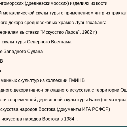
гоморских (древнеэскимосских) изделиях из кости
й металлической скульптуры с применением янтр из тракта
рного декора средневековых храмов Луангпхабанга
ериалам выставки "Искусство Лаоса", 1982 г.)
й скульптуры Северного Вьетнама
ве Западного Судана
НВ
а
каменных скульптур из коллекции ГМИНВ
ного декоративно-прикладного искусства с территории Ош
ности современной деревянной скульптуры Бали (по матер
искусства народов Востока (документы ИГА РСФСР)
искусства народов Востока в 1984 г.