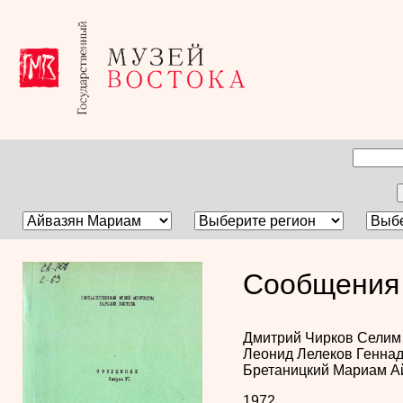
Сообщения 
Дмитрий Чирков
Селим
Леонид Лелеков
Генна
Бретаницкий
Мариам А
1972