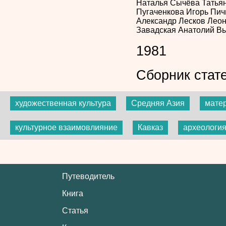
Наталья Сычёва
Татья
Пугаченкова
Игорь Пи
Александр Лесков
Леон
Завадская
Анатолий В
1981
Сборник стат
художественная культура
Средняя Азия
матер
культурное взаимовлияние
Кавказ
археологи
Путеводитель
Книга
Статья