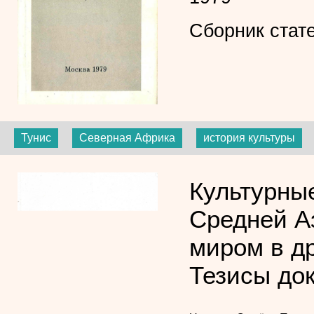
Сборник стат
Тунис
Северная Африка
история культуры
Культурны
Средней А
миром в др
Тезисы до