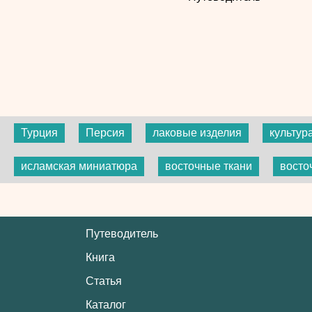
Турция
Персия
лаковые изделия
культур
исламская миниатюра
восточные ткани
восто
Путеводитель
Книга
Статья
Каталог