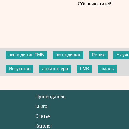
Сборник статей
экспедиция ГМВ
экспедиция
Рерих
Науч
Искусство
архитектура
ГМВ
эмаль
Путеводитель
Книга
Статья
Каталог