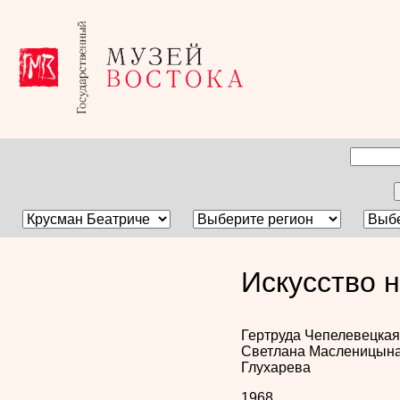
Искусство 
Гертруда Чепелевецка
Светлана Масленицын
Глухарева
1968