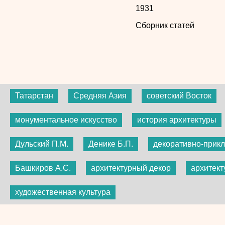
1931
Сборник статей
Татарстан
Средняя Азия
советский Восток
монументальное искусство
история архитектуры
Дульский П.М.
Денике Б.П.
декоративно-прикл
Башкиров А.С.
архитектурный декор
архитект
художественная культура