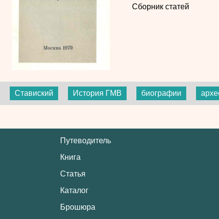
Сборник статей
Ставиский
История ГМВ
биографии
архе
Путеводитель
Книга
Статья
Каталог
Брошюра