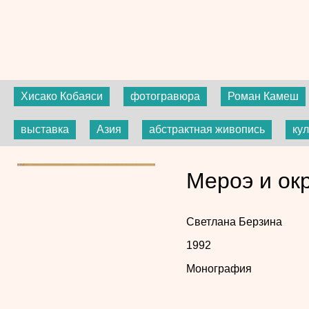
Хисако Кобаяси
фотогравюра
Роман Камеш
выставка
Азия
абстрактная живопись
кул
Мероэ и окру
Светлана Берзина
1992
Монография