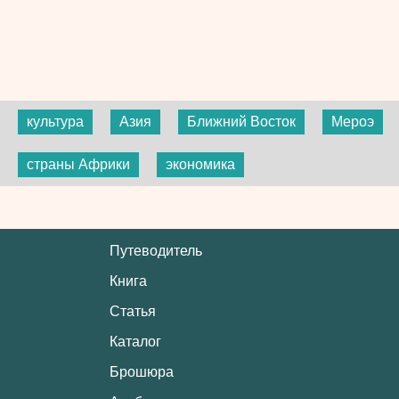
культура
Азия
Ближний Восток
Мероэ
страны Африки
экономика
Путеводитель
Книга
Статья
Каталог
Брошюра