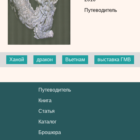
Путеводитель
Ханой
дракон
Вьетнам
выставка ГМВ
Путеводитель
Книга
Статья
Каталог
Брошюра