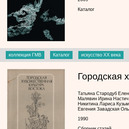
Каталог
коллекция ГМВ
Каталог
искусство XX века
Городская 
Татьяна Стародуб
Елен
Малявин
Ирина Насти
Никитина
Лариса Кузь
Евгения Завадская
Оль
1990
Сборник статей