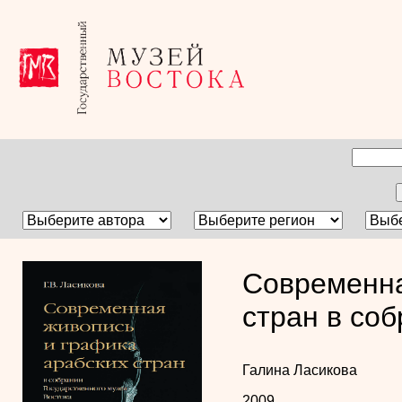
Современна
стран в со
Галина Ласикова
2009