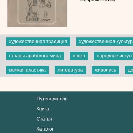
художественная традиция
художественная культур
страны арабского мира
нэцкэ
народное искус
мелкая пластика
литература
живопись
де
Путеводитель
Книга
Статья
Каталог