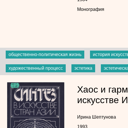
Монография
общественно-политическая жизнь
история искусст
художественный процесс
эстетика
эстетическ
Хаос и гарм
искусстве 
Ирина Шептунова
1993