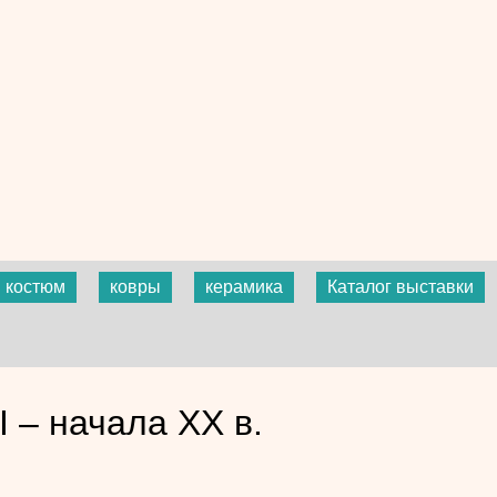
костюм
ковры
керамика
Каталог выставки
 – начала XX в.