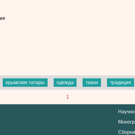
ия
крымские татары
одежда
ткани
традиция
1
Научно
Моног
Сборни