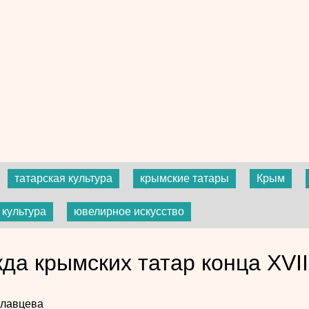
татарская культура
крымские татары
Крым
культура
ювелирное искусство
да крымских татар конца XVIII
славцева