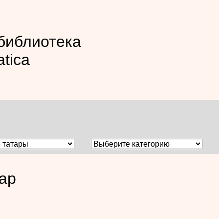
библиотека
atica
ар