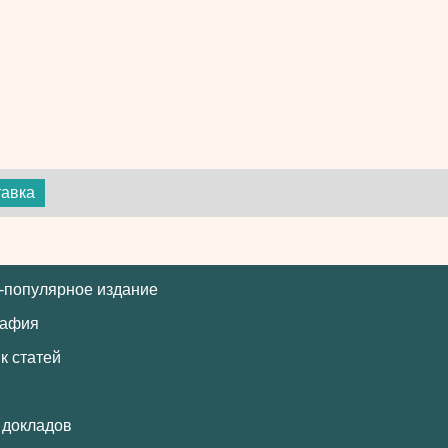
авка
-популярное издание
рафия
к статей
 докладов