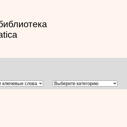
библиотека
atica