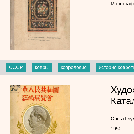
Монограф
СССР
ковры
ковроделие
история коврот
Худо
Ката
Ольга Глу
1950