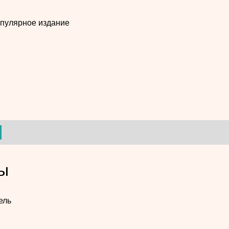
пулярное издание
ы
ель