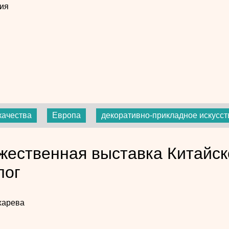
ия
качества
Европа
декоративно-прикладное искусст
жественная выставка Китайск
лог
харева