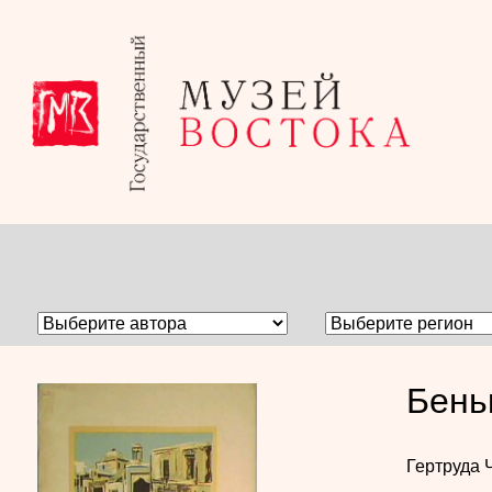
Бень
Гертруда 