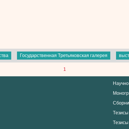
ства
Государственная Третьяковская галерея
выст
1
Научно
Моног
Сборни
Тезисы
Тезисы