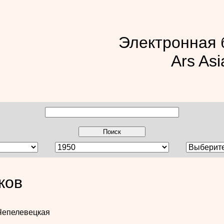
Электронная 
Ars Asi
ков
Чепелевецкая