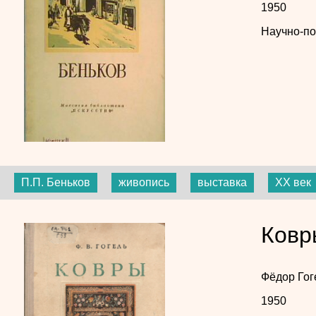
1950
Научно-по
П.П. Беньков
живопись
выставка
XX век
Ковр
Фёдор Гог
1950