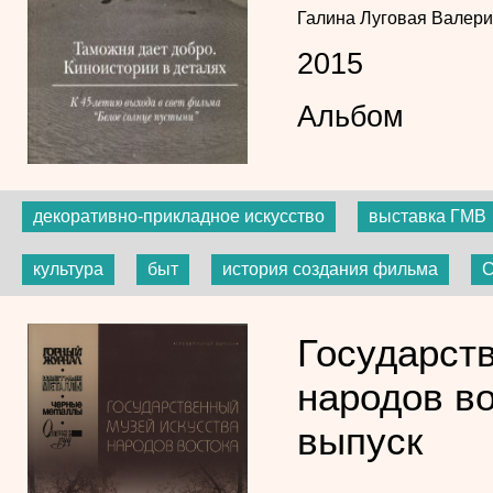
Галина Луговая
Валери
2015
Альбом
декоративно-прикладное искусство
выставка ГМВ
культура
быт
история создания фильма
С
Государст
народов в
выпуск