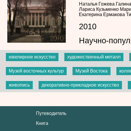
Наталья Гожева
Галин
Лариса Кузьменко
Мари
Екатерина Ермакова
Ти
2010
Научно-попул
ювелирное искусство
художественный металл
Музей восточных культур
Музей Востока
колл
живопись
декоративно-прикладное искусство
Путеводитель
Книга