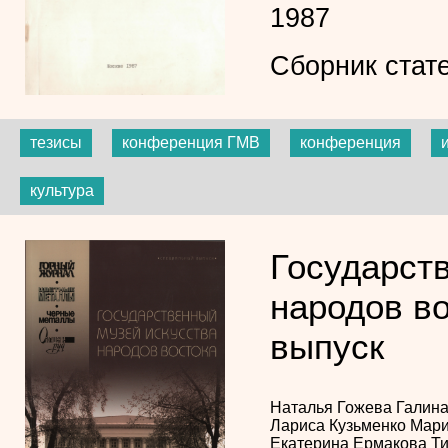
1987
Сборник стат
тезисы
конференция ГМВ
конференция
культура
Государст
народов в
выпуск
Наталья Гожева
Галин
Лариса Кузьменко
Мари
Екатерина Ермакова
Ти