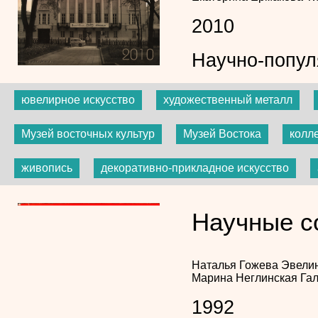
2010
Научно-попул
ювелирное искусство
художественный металл
Музей восточных культур
Музей Востока
колл
живопись
декоративно-прикладное искусство
Научные с
Наталья Гожева
Эвели
Марина Неглинская
Га
1992