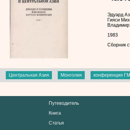
Эдуард А
Гияси
Мих
Владимир
1983
Сборник с
Центральная Азия
Монголия
конференция Г
Путеводитель
Книга
Статья