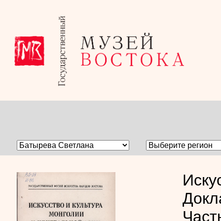
Иску
Докл
Част