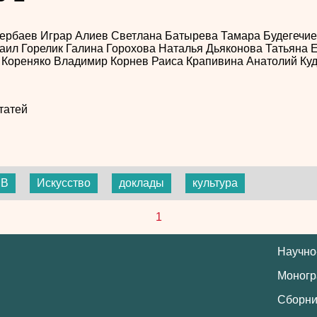
зербаев
Играр Алиев
Светлана Батырева
Тамара Будегечи
аил Горелик
Галина Горохова
Наталья Дьяконова
Татьяна 
 Кореняко
Владимир Корнев
Раиса Крапивина
Анатолий Ку
татей
МВ
Искусство
доклады
культура
1
Научно
Моног
Сборни