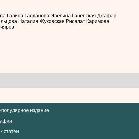
ева
Галина Галданова
Эвелина Ганевская
Джафар
Ельцова
Наталия Жуковская
Рисалат Каримова
дияров
-популярное издание
рафия
к статей