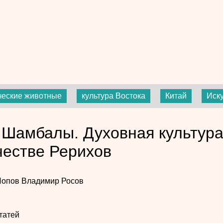
еские животные
культура Востока
Китай
Иск
 Шамбалы. Духовная культура
честве Рерихов
Попов
Владимир Росов
татей