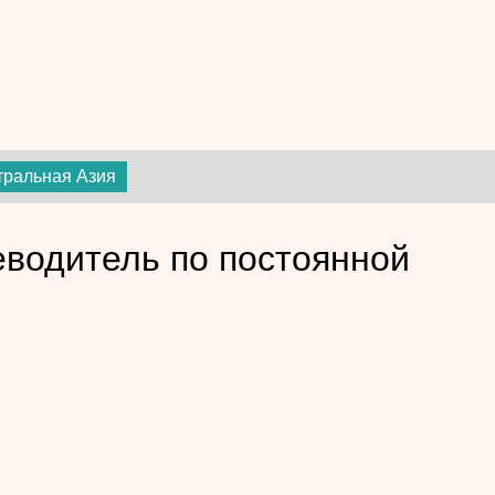
тральная Азия
еводитель по постоянной