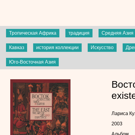
Тропическая Африка
традиция
Средняя Азия
Кавказ
история коллекции
Искусство
Дре
Юго-Восточная Азия
Восто
exist
Лариса К
2003
Альбом