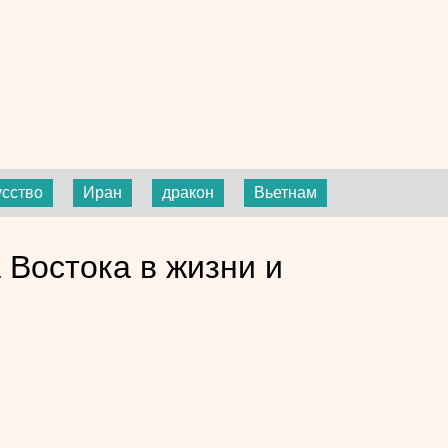
усство
Иран
дракон
Вьетнам
 Востока в жизни и