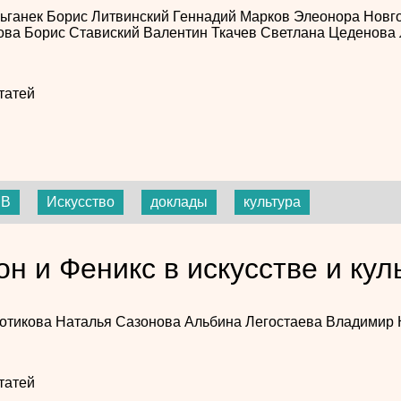
ьганек
Борис Литвинский
Геннадий Марков
Элеонора Новг
ова
Борис Ставиский
Валентин Ткачев
Светлана Цеденова
татей
МВ
Искусство
доклады
культура
он и Феникс в искусстве и кул
отикова
Наталья Сазонова
Альбина Легостаева
Владимир 
татей