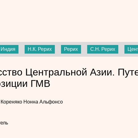
Индия
Н.К. Рерих
Рерих
С.Н. Рерих
Цен
сство Центральной Азии. Пут
озиции ГМВ
 Кореняко
Нонна Альфонсо
ель