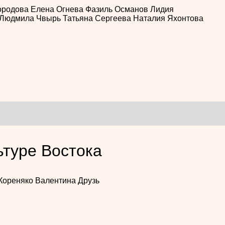
ородова
Елена Огнева
Фазиль Османов
Лидия
Людмила Чвырь
Татьяна Сергеева
Наталия Яхонтова
ьтуре Востока
Кореняко
Валентина Друзь