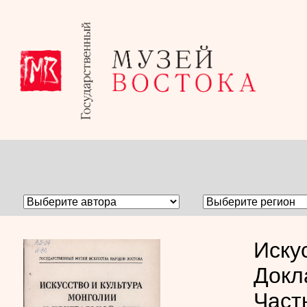
Иску
Докл
Част