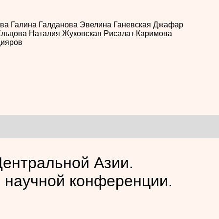
ева
Галина Галданова
Эвелина Ганевская
Джафар
Ельцова
Наталия Жуковская
Рисалат Каримова
дияров
Центральной Азии.
 научной конференции.