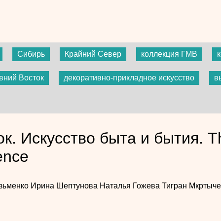
Сибирь
Крайний Север
коллекция ГМВ
вний Восток
декоративно-прикладное искусство
в
к. Искусство быта и бытия. The
ence
узьменко
Ирина Шептунова
Наталья Гожева
Тигран Мкртыч