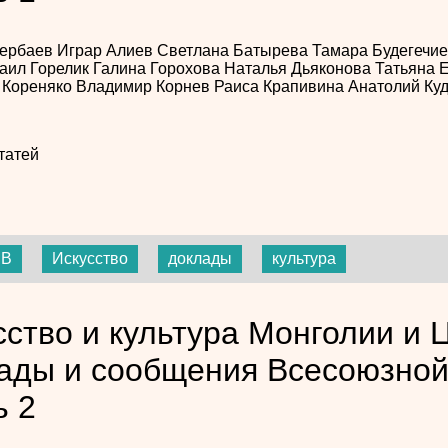
зербаев
Играр Алиев
Светлана Батырева
Тамара Будегечи
аил Горелик
Галина Горохова
Наталья Дьяконова
Татьяна 
 Кореняко
Владимир Корнев
Раиса Крапивина
Анатолий Ку
татей
МВ
Искусство
доклады
культура
сство и культура Монголии и 
ады и сообщения Всесоюзной
ь 2