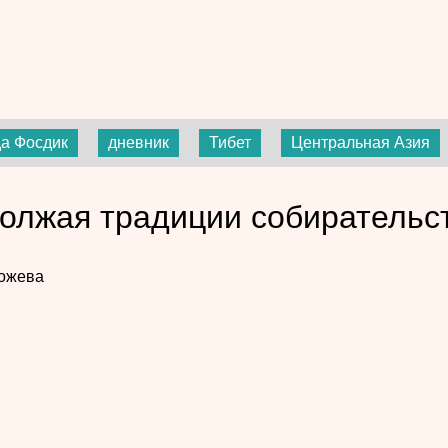
а Фосдик
дневник
Тибет
Центральная Азия
олжая традиции собирательс
Гожева