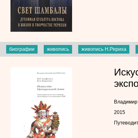
биографии
живопись
живопись Н.Рериха
Иску
эксп
Владимир
2015
Путеводит