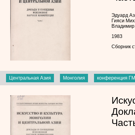
Эдуард А
Гияси
Мих
Владимир
1983
Сборник с
Центральная Азия
Монголия
конференция Г
Иску
Докл
Част