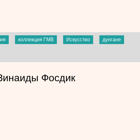
рия
коллекция ГМВ
Искусство
дунгане
 Зинаиды Фосдик