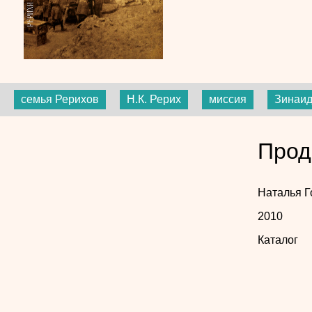
семья Рерихов
Н.К. Рерих
миссия
Зинаид
Прод
Наталья 
2010
Каталог