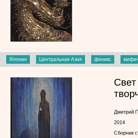
Япония
Центральная Азия
феникс
мифич
Свет
твор
Дмитрий 
2014
Сборник с