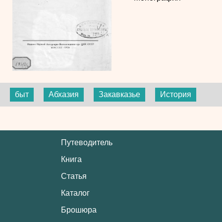
быт
Абхазия
Закавказье
История
Путеводитель
Книга
Статья
Каталог
Брошюра