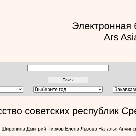
Электронная 
Ars Asi
сство советских республик Ср
а Широнина
Дмитрий Чирков
Елена Львова
Наталья Апчинс