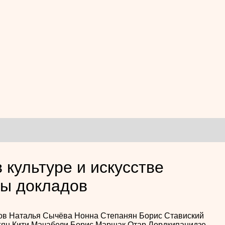
 культуре и искусстве
сы докладов
ов
Наталья Сычёва
Нонна Степанян
Борис Ставиский
гян
Кити Мачабели
Борис Маршак
Отар Лордкипанидзе