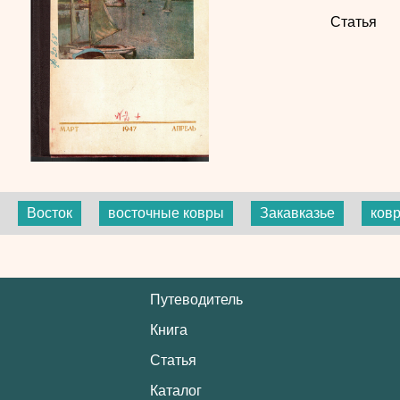
Статья
Восток
восточные ковры
Закавказье
ков
Путеводитель
Книга
Статья
Каталог