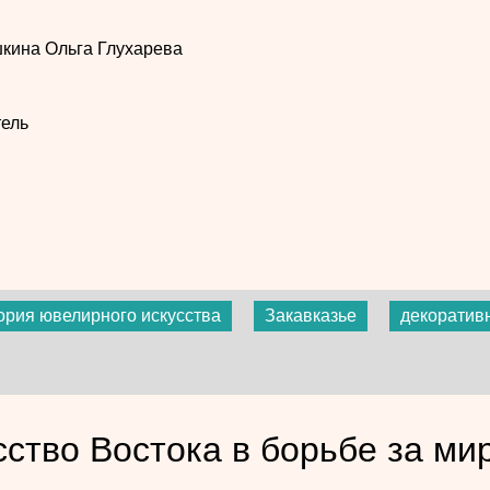
шкина
Ольга Глухарева
ель
ория ювелирного искусства
Закавказье
декоратив
сство Востока в борьбе за ми