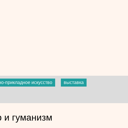
но-прикладное искусство
выставка
р и гуманизм