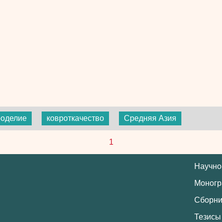
роделие
ковроткачество
Средняя Азия
1
Научно
Моног
Сборни
Тезисы