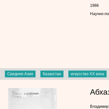
1986
Научно-по
Средняя Азия
Казахстан
искусство XX века
Абха
Владимир 