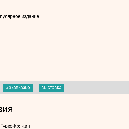
пулярное издание
Закавказье
выставка
зия
Гурко-Кряжин