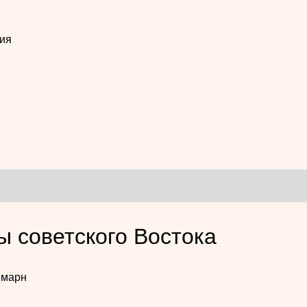
ия
ы советского Востока
ймарн