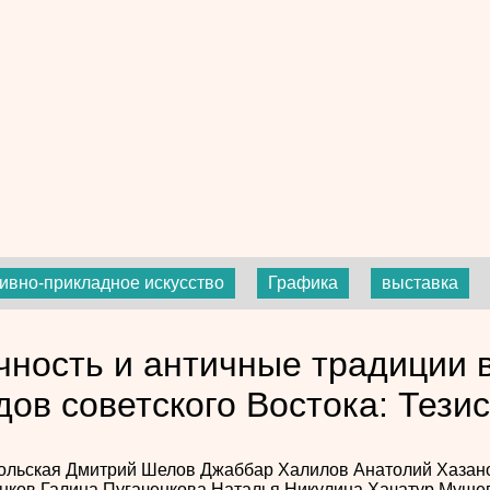
ивно-прикладное искусство
Графика
выставка
чность и античные традиции в
дов советского Востока: Тези
ольская
Дмитрий Шелов
Джаббар Халилов
Анатолий Хазан
янков
Галина Пугаченкова
Наталья Никулина
Хачатур Муше