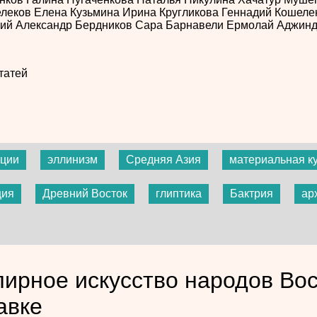
елеков
Елена Кузьмина
Ирина Кругликова
Геннадий Кошеле
кий
Александр Бердников
Сара Барнавели
Ермолай Аджин
татей
иции
эллинизм
Средняя Азия
материальная к
ция
Древний Восток
глиптика
Бактрия
ар
ирное искусство народов Вос
авке