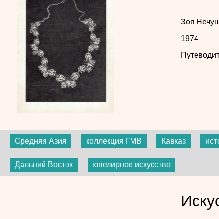
Зоя Нечу
1974
Путеводит
Средняя Азия
коллекция ГМВ
Кавказ
ист
Дальний Восток
ювелирное искусство
Иску