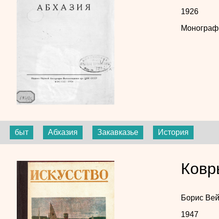
1926
Монограф
быт
Абхазия
Закавказье
История
Ковр
Борис Ве
1947