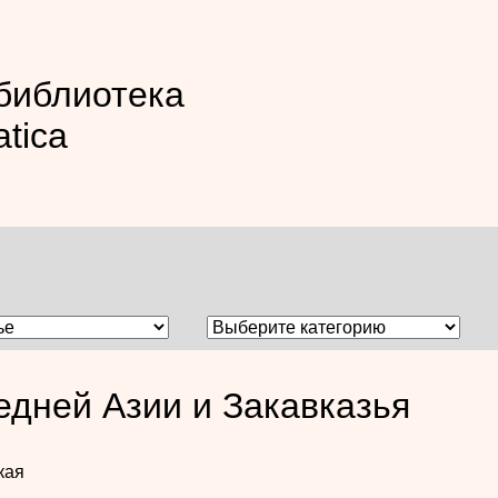
библиотека
atica
едней Азии и Закавказья
кая