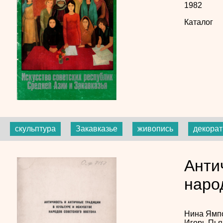
1982
Каталог
скульптура
Закавказье
живопись
декорат
Анти
наро
Нина Ямп
Игорь Пь