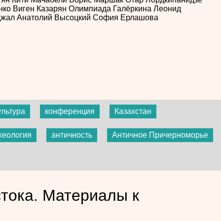
нко
Виген Казарян
Олимпиада Галёркина
Леонид
джал
Анатолий Высоцкий
София Ерлашова
ультура
конференция
Казахстан
хеология
античность
Античное Причерноморье
тока. Материалы к