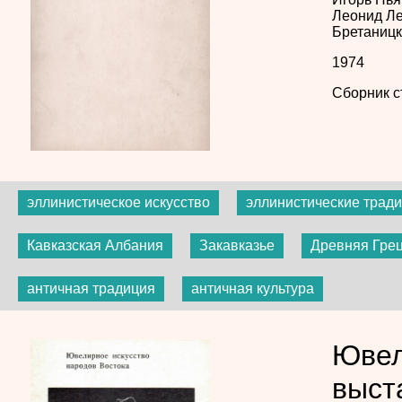
Леонид Л
Бретаниц
1974
Сборник с
эллинистическое искусство
эллинистические трад
Кавказская Албания
Закавказье
Древняя Гре
античная традиция
античная культура
Ювел
выст