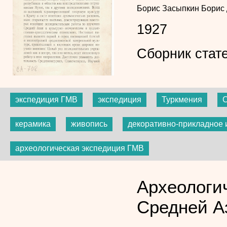
Борис Засыпкин
Борис
1927
Сборник стат
экспедиция ГМВ
экспедиция
Туркмения
С
керамика
живопись
декоративно-прикладное 
археологическая экспедиция ГМВ
Археологи
Средней А