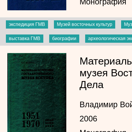
Монография
экспедиция ГМВ
Музей восточных культур
Муз
выставка ГМВ
биографии
археологическая э
Материалы
музея Вост
Дела
Владимир Во
2006