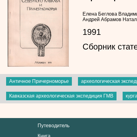
Елена Беглова
Владим
Андрей Абрамов
Натал
1991
Сборник стат
Античное Причерноморье
археологическая экспе
Кавказская археологическая экспедиция ГМВ
кург
Путеводитель
Книга