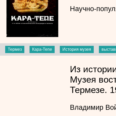
Научно-попул
Термез
Кара-Тепе
История музея
выстав
Из истори
Музея вост
Термезе. 1
Владимир Во