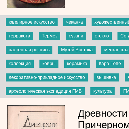
ювелирное искусство
чеканка
художественны
терракота
Термез
сузани
стекло
Сог
настенная роспись
Музей Востока
мелкая пла
коллекция
ковры
керамика
Кара-Тепе
декоративно-прикладное искусство
вышивка
археологическая экспедиция ГМВ
культура
Г
Древности
Причерном