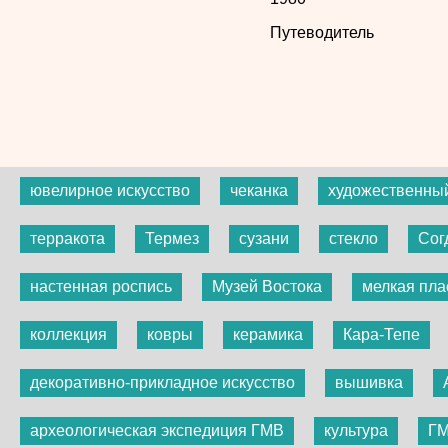
Путеводитель
ювелирное искусство
чеканка
художественны
терракота
Термез
сузани
стекло
Сог
настенная роспись
Музей Востока
мелкая пла
коллекция
ковры
керамика
Кара-Тепе
декоративно-прикладное искусство
вышивка
археологическая экспедиция ГМВ
культура
Г