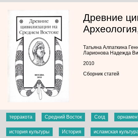
Древние ци
Археология,
Татьяна Алпаткина
Ген
Ларионова
Надежда В
2010
Сборник статей
терракота
Средний Восток
Согд
орнамен
история культуры
История
исламская культур