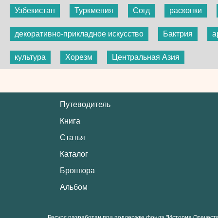
Узбекистан
Туркмения
Согд
раскопки
декоративно-прикладное искусство
Бактрия
а
культура
Хорезм
Центральная Азия
Путеводитель
Книга
Статья
Каталог
Брошюра
Альбом
Ресурс разработан при поддержке фонда "История Отечест