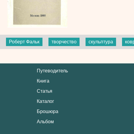
Роберт Фальк
творчество
скульптура
ков
Путеводитель
Книга
Статья
Каталог
Брошюра
Альбом