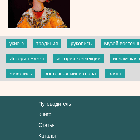
укиё-э
традиция
рукопись
Музей восточны
История музея
история коллекции
исламская
живопись
восточная миниатюра
ваянг
Путеводитель
Книга
Статья
Каталог