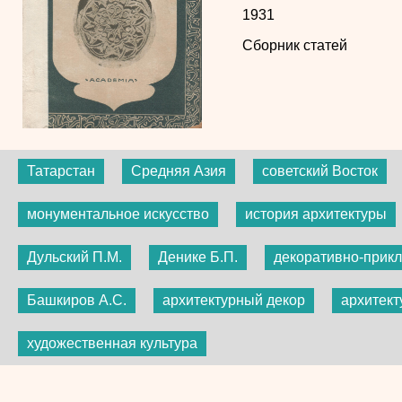
1931
Сборник статей
Татарстан
Средняя Азия
советский Восток
монументальное искусство
история архитектуры
Дульский П.М.
Денике Б.П.
декоративно-прикл
Башкиров А.С.
архитектурный декор
архитект
художественная культура