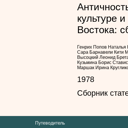
Античност
культуре и
Востока: с
Генрих Попов
Наталья
Сара Барнавели
Кити 
Высоцкий
Леонид Брет
Кузьмина
Борис Стави
Маршак
Ирина Круглик
1978
Сборник стат
Путеводитель