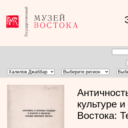
Античност
культуре и
Востока: Т