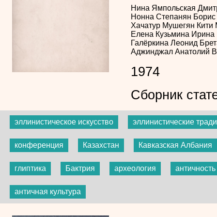
Нина Ямпольская
Дмит
Нонна Степанян
Борис
Хачатур Мушегян
Кити
Елена Кузьмина
Ирина 
Галёркина
Леонид Бре
Аджинджал
Анатолий 
1974
Сборник стат
эллинистическое искусство
эллинистические трад
конференция
Казахстан
Кавказская Албания
глиптика
Бактрия
археология
античность
античная культура