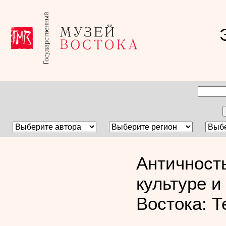
Античност
культуре и
Востока: Т