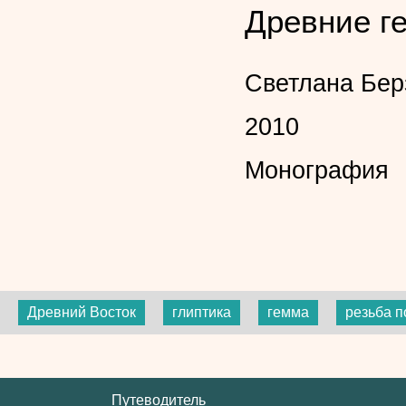
Древние г
Светлана Бер
2010
Монография
Древний Восток
глиптика
гемма
резьба п
Путеводитель