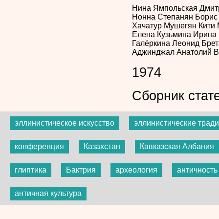
Нина Ямпольская
Дмит
Нонна Степанян
Борис
Хачатур Мушегян
Кити
Елена Кузьмина
Ирина 
Галёркина
Леонид Бре
Аджинджал
Анатолий 
1974
Сборник стат
эллинистическое искусство
эллинистические трад
конференция
Казахстан
Кавказская Албания
глиптика
Бактрия
археология
античность
античная культура