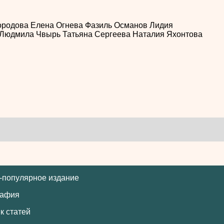
ородова
Елена Огнева
Фазиль Османов
Лидия
Людмила Чвырь
Татьяна Сергеева
Наталия Яхонтова
-популярное издание
рафия
к статей