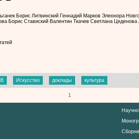
ьганек
Борис Литвинский
Геннадий Марков
Элеонора Новг
ова
Борис Ставиский
Валентин Ткачев
Светлана Цеденова
татей
МВ
Искусство
доклады
культура
1
Научно
Моног
Сборни