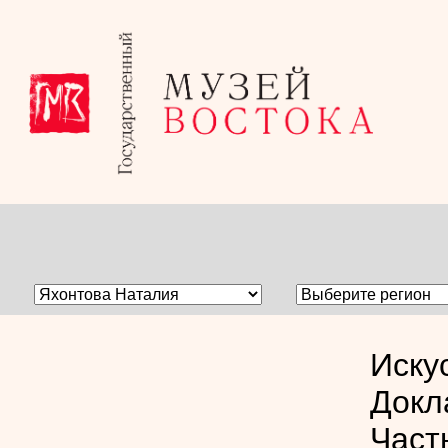
Иску
Докл
Част