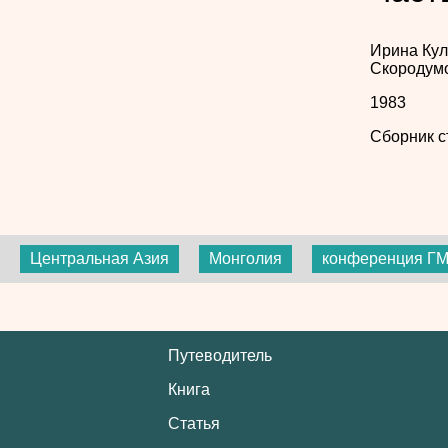
Ирина Кул
Скородум
1983
Сборник с
Центральная Азия
Монголия
конференция Г
Путеводитель
Книга
Статья