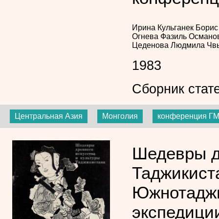
Ирина Кульганек
Борис
Огнева
Фазиль Османо
Цеденова
Людмила Чв
1983
Сборник стат
Центральная Азия
Монголия
конференция Г
Шедевры д
Таджикист
Южнотаджи
экспедици