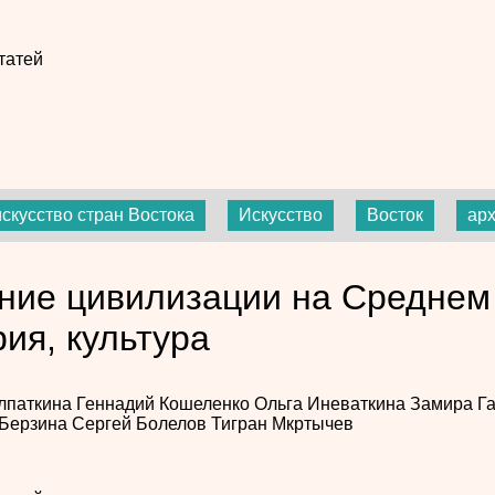
татей
искусство стран Востока
Искусство
Восток
ар
ние цивилизации на Среднем 
рия, культура
лпаткина
Геннадий Кошеленко
Ольга Иневаткина
Замира Г
 Берзина
Сергей Болелов
Тигран Мкртычев