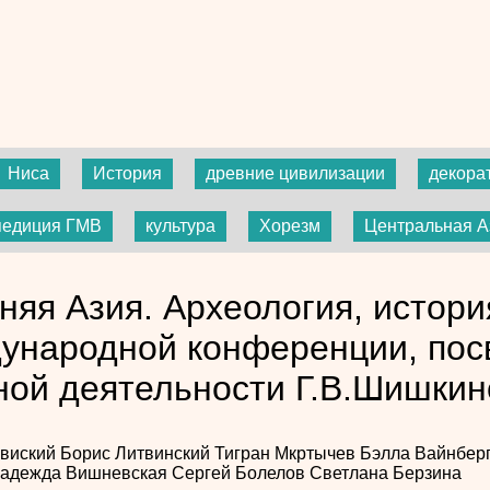
Ниса
История
древние цивилизации
декора
педиция ГМВ
культура
Хорезм
Центральная А
няя Азия. Археология, истори
ународной конференции, пос
ной деятельности Г.В.Шишкин
авиский
Борис Литвинский
Тигран Мкртычев
Бэлла Вайнбер
адежда Вишневская
Сергей Болелов
Светлана Берзина