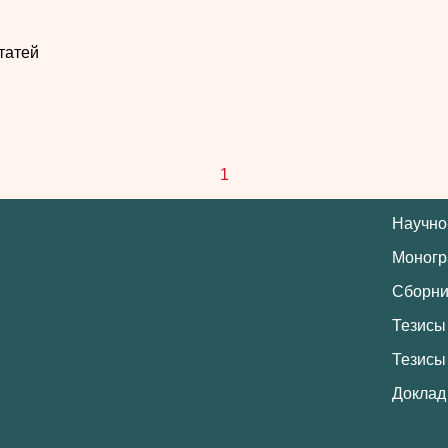
татей
1
Научно
Моног
Сборни
Тезисы
Тезисы
Доклад