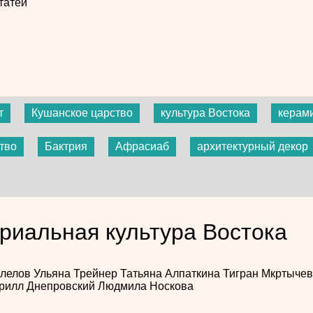
татей
т
Кушанское царство
культура Востока
керам
тво
Бактрия
Афрасиаб
архитектурный декор
риальная культура Востока
олелов
Ульяна Трейнер
Татьяна Алпаткина
Тигран Мкртыче
рилл Днепровский
Людмила Носкова