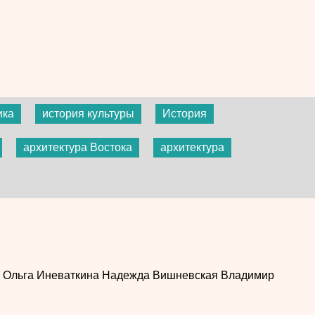
ика
история культуры
История
архитектура Востока
архитектура
в
Ольга Иневаткина
Надежда Вишневская
Владимир