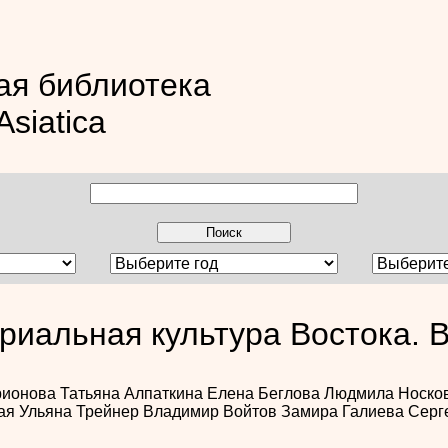
ая библиотека
Asiatica
риальная культура Востока. В
рионова
Татьяна Алпаткина
Елена Беглова
Людмила Носко
ая
Ульяна Трейнер
Владимир Войтов
Замира Галиева
Серг