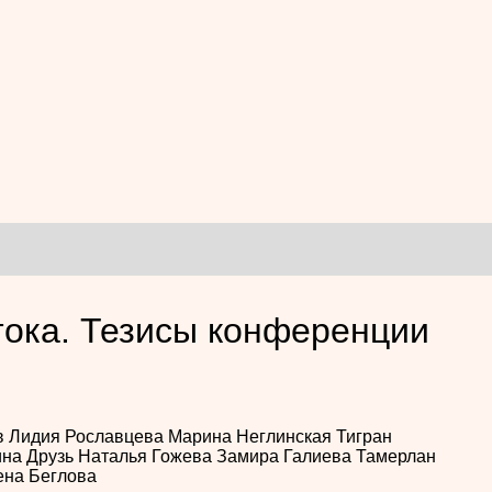
тока. Тезисы конференции
в
Лидия Рославцева
Марина Неглинская
Тигран
ина Друзь
Наталья Гожева
Замира Галиева
Тамерлан
ена Беглова