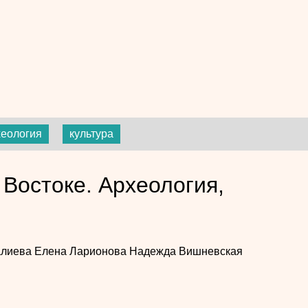
хеология
культура
Востоке. Археология,
алиева
Елена Ларионова
Надежда Вишневская