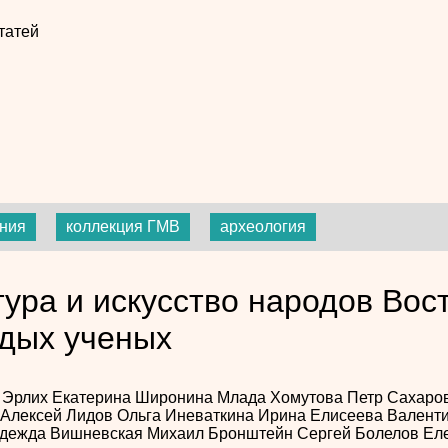
татей
ния
коллекция ГМВ
археология
тура и искусство народов Вос
дых ученых
 Эрлих
Екатерина Широнина
Млада Хомутова
Петр Сахаро
Алексей Лидов
Ольга Иневаткина
Ирина Елисеева
Валент
дежда Вишневская
Михаил Бронштейн
Сергей Болелов
Ел