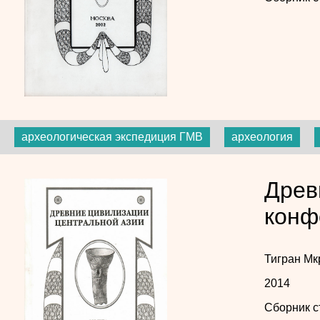
археологическая экспедиция ГМВ
археология
Древ
конф
Тигран М
2014
Сборник с