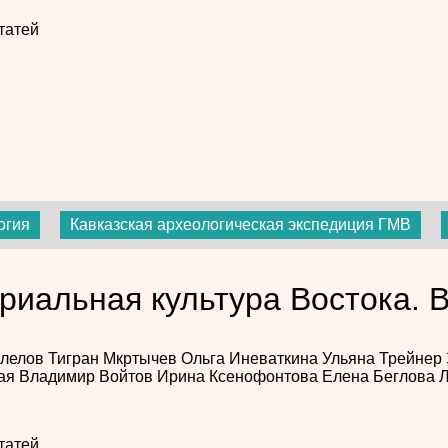
татей
огия
Кавказская археологическая экспедиция ГМВ
риальная культура Востока. В
олелов
Тигран Мкртычев
Ольга Иневаткина
Ульяна Трейнер
ая
Владимир Войтов
Ирина Ксенофонтова
Елена Беглова
Л
татей