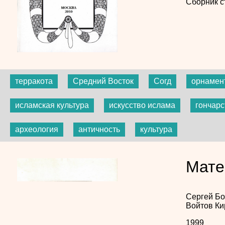
Сборник с
терракота
Средний Восток
Согд
орнамен
исламская культура
искусство ислама
гончарс
археология
античность
культура
Мате
Сергей Б
Войтов
Ки
1999