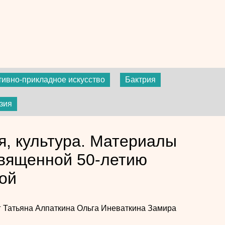
тивно-прикладное искусство
Бактрия
зия
я, культура. Материалы
вященной 50-летию
ой
г
Татьяна Алпаткина
Ольга Иневаткина
Замира