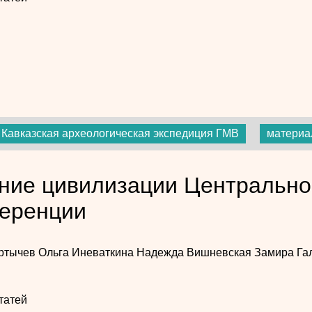
Кавказская археологическая экспедиция ГМВ
материа
ние цивилизации Центрально
еренции
кртычев
Ольга Иневаткина
Надежда Вишневская
Замира Га
татей