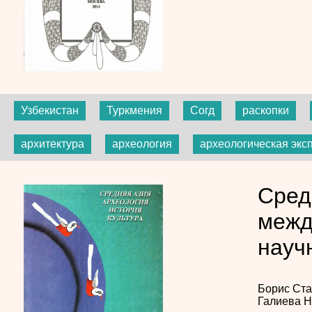
Узбекистан
Туркмения
Согд
раскопки
архитектура
археология
археологическая экс
Сред
межд
науч
Борис Ст
Галиева
Н