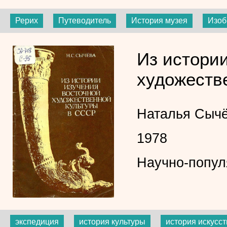
Рерих
Путеводитель
История музея
Изоб
Из истори
художеств
Наталья Сыч
1978
Научно-попул
экспедиция
история культуры
история искусст