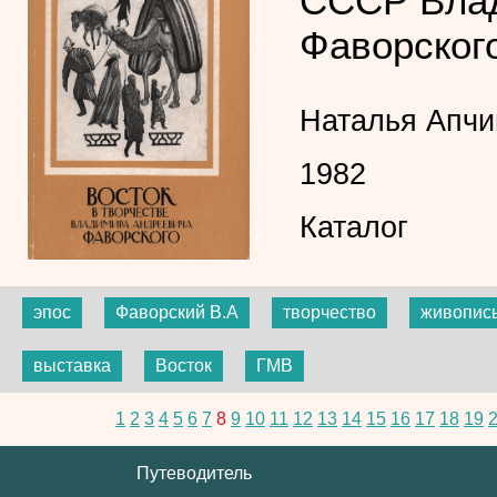
СССР Вла
Фаворског
Наталья Апчи
1982
Каталог
эпос
Фаворский В.А
творчество
живопис
выставка
Восток
ГМВ
1
2
3
4
5
6
7
8
9
10
11
12
13
14
15
16
17
18
19
Путеводитель