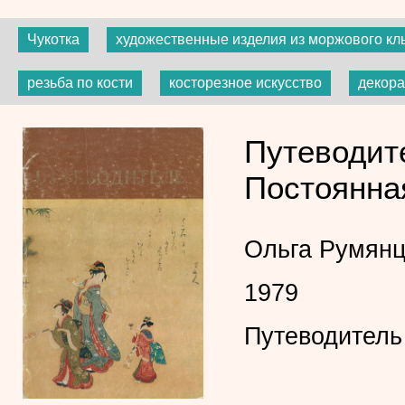
Чукотка
художественные изделия из моржового кл
резьба по кости
косторезное искусство
декора
Путеводите
Постоянна
Ольга Румянц
1979
Путеводитель