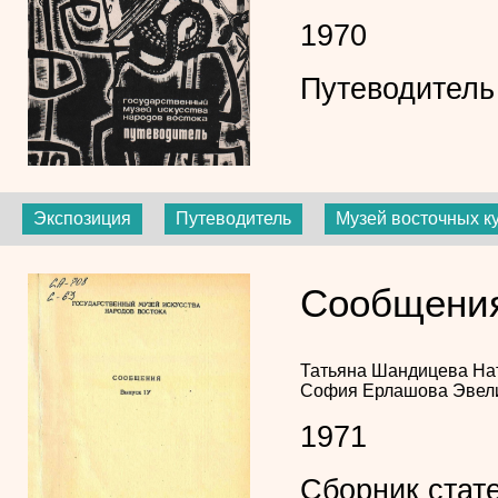
1970
Путеводитель
Экспозиция
Путеводитель
Музей восточных к
Сообщения
Татьяна Шандицева
На
София Ерлашова
Эвел
1971
Сборник стат