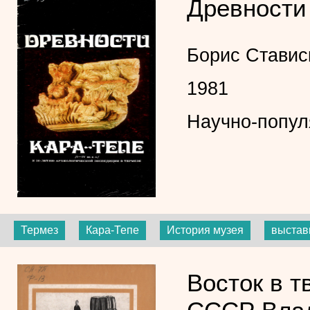
Древности К
Борис Ставис
1981
Научно-попул
Термез
Кара-Тепе
История музея
выстав
Восток в т