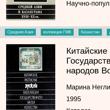
Научно-попул
Средняя Азия
коллекция ГМВ
Казахстан
Китайские
Государств
народов В
Марина Негли
1995