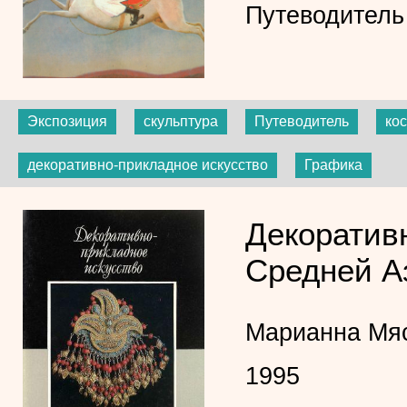
Путеводитель
Экспозиция
скульптура
Путеводитель
ко
декоративно-прикладное искусство
Графика
Декоратив
Средней А
Марианна Мя
1995