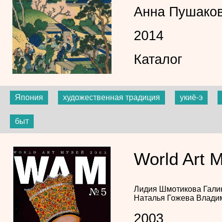
Анна Пушако
2014
Каталог
Япония
художественная традиция
укиё-э
быт
World Art 
Лидия Шмотикова
Гали
Наталья Гожева
Влади
2003