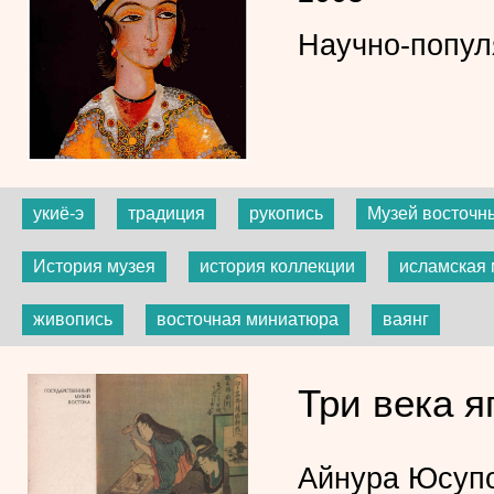
Научно-попул
укиё-э
традиция
рукопись
Музей восточны
История музея
история коллекции
исламская
живопись
восточная миниатюра
ваянг
Три века 
Айнура Юсуп