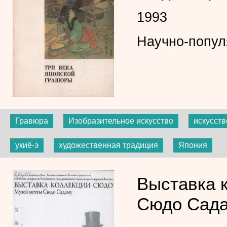
1993
Научно-попул
Гравюра
Изобразительное искусство
искусст
укиё-э
художественная традиция
Япония
Выставка 
Сюдо Сад