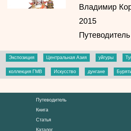
Владимир Ко
2015
Путеводитель
Экспозиция
Центральная Азия
уйгуры
Ту
коллекция ГМВ
Искусство
дунгане
Бурят
Путеводитель
Книга
Статья
Каталог