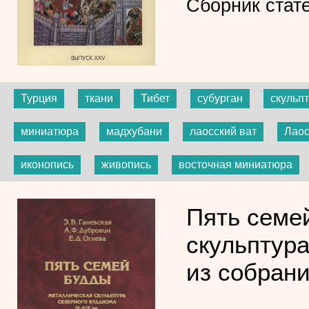
Сборник стат
Турция
ткани
Тибет
субурган
скульп
миниатюра
мадхубани
лаосский ват
Лао
иконопись
живопись
восточная миниатюра
Пять семе
скульптура
из собран