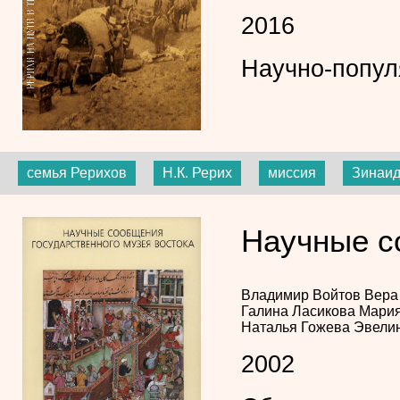
2016
Научно-попул
семья Рерихов
Н.К. Рерих
миссия
Зинаид
Научные с
Владимир Войтов
Вера
Галина Ласикова
Мария
Наталья Гожева
Эвелин
2002