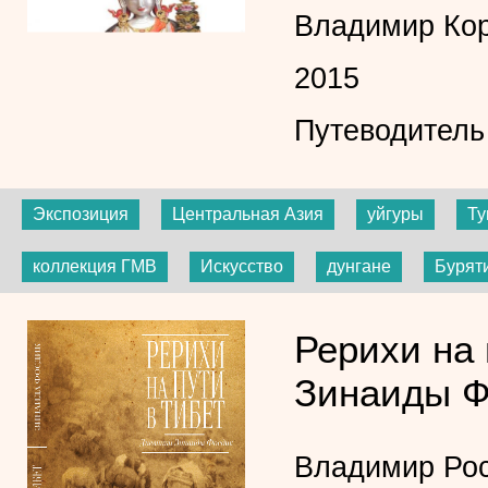
Владимир Ко
2015
Путеводитель
Экспозиция
Центральная Азия
уйгуры
Ту
коллекция ГМВ
Искусство
дунгане
Бурят
Рерихи на 
Зинаиды Ф
Владимир Ро