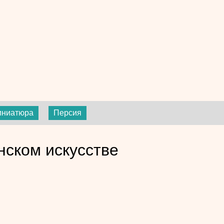
иниатюра
Персия
нском искусстве