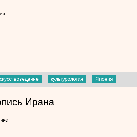
ия
скусствоведение
культурология
Япония
пись Ирана
ике