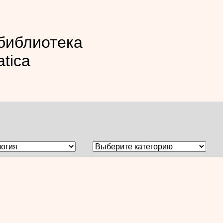
библиотека
atica