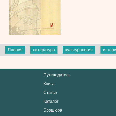
Япония
литература
культурология
истори
Путеводитель
Книга
Статья
Каталог
Брошюра