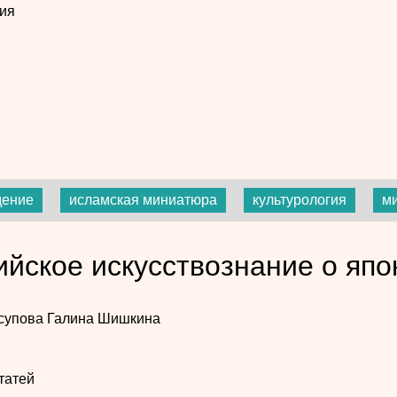
ия
дение
исламская миниатюра
культурология
м
ийское искусствознание о япо
супова
Галина Шишкина
татей