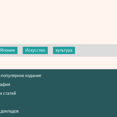
 Японии
Искусство
культура
-популярное издание
рафия
к статей
 докладов