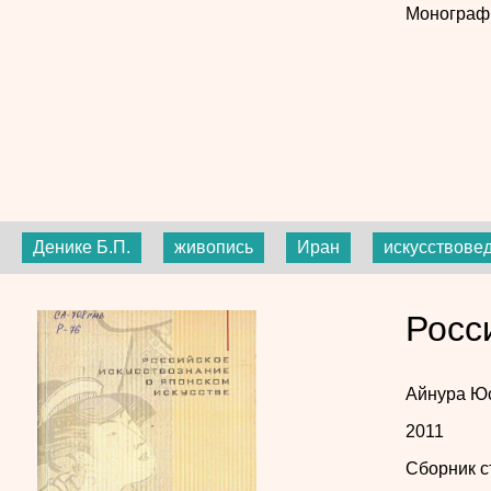
Монограф
Денике Б.П.
живопись
Иран
искусствове
Росс
Айнура Ю
2011
Сборник с