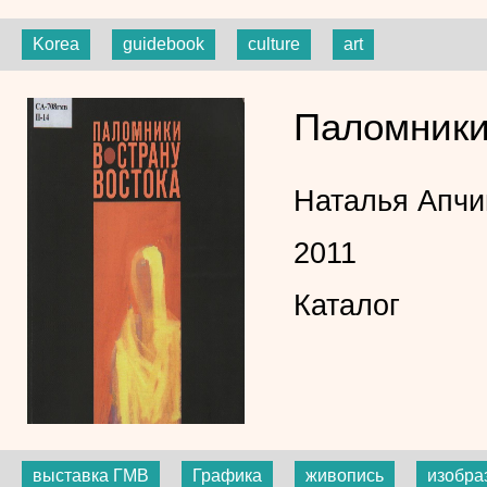
Korea
guidebook
culture
art
Паломники
Наталья Апчи
2011
Каталог
выставка ГМВ
Графика
живопись
изобра