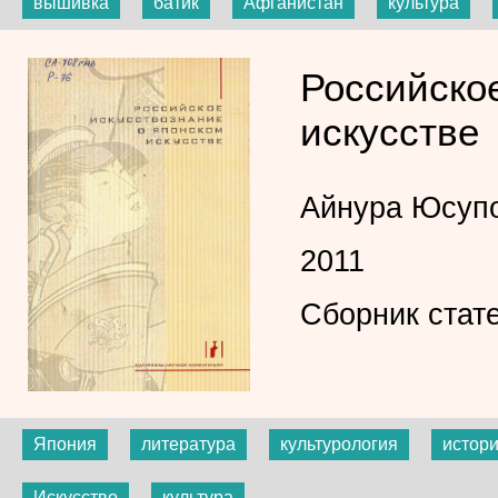
вышивка
батик
Афганистан
культура
Российско
искусстве
Айнура Юсуп
2011
Сборник стат
Япония
литература
культурология
истори
Искусство
культура