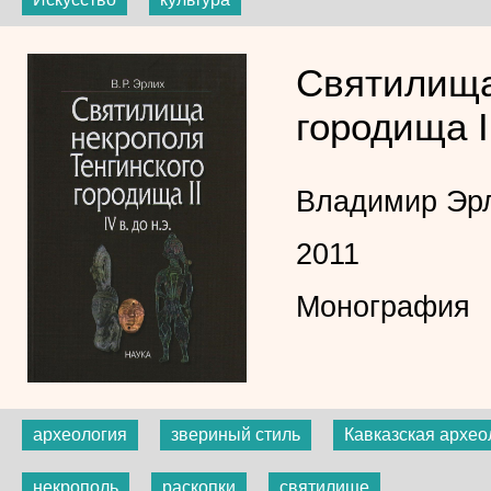
Святилища
городища II
Владимир Эр
2011
Монография
археология
звериный стиль
Кавказская архео
некрополь
раскопки
святилище