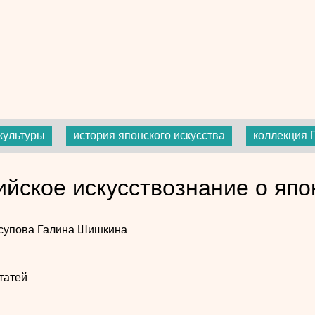
культуры
история японского искусства
коллекция 
ийское искусствознание о япо
супова
Галина Шишкина
татей