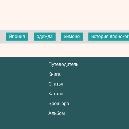
Япония
одежда
кимоно
история японског
Путеводитель
Книга
Статья
Каталог
Брошюра
Альбом