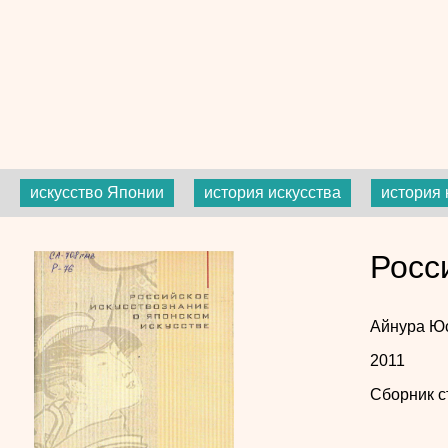
искусство Японии
история искусства
история 
Росс
Айнура Ю
2011
Сборник с