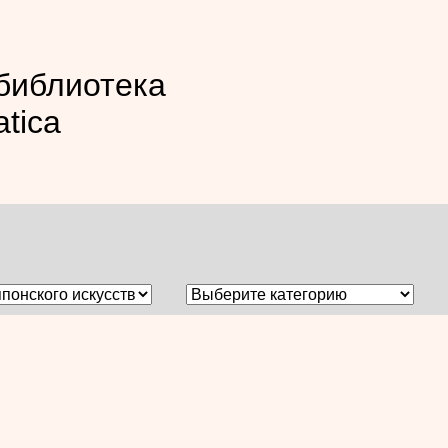
библиотека
atica