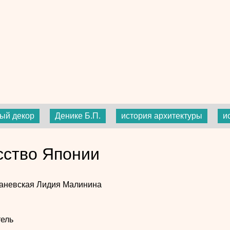
ный декор
Денике Б.П.
история архитектуры
и
сство Японии
Каневская
Лидия Малинина
ель