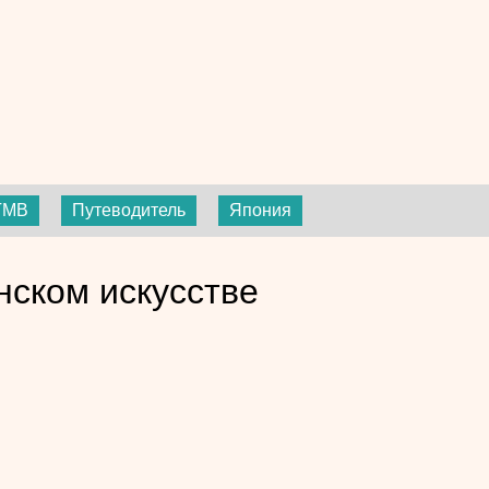
ГМВ
Путеводитель
Япония
нском искусстве