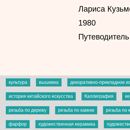
Лариса Кузьм
1980
Путеводитель
культура
вышивка
декоративно-прикладное и
история китайского искусства
Каллиграфия
к
резьба по дереву
резьба по камню
резьба по 
фарфор
художественная керамика
художеств