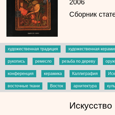
2006
Сборник стат
художественная традиция
художественная керами
рукопись
ремесло
резьба по дереву
оруж
конференция
керамика
Каллиграфия
Иск
восточные ткани
Восток
архитектура
кул
Искусство