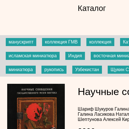
Каталог
манускрипт
коллекция ГМВ
коллекция
Ка
исламская миниатюра
Индия
восточная мини
миниатюра
рукопись
Узбекистан
Щукин С
Научные с
Шариф Шукуров
Галин
Галина Ласикова
Натал
Шептунова
Алексей Ки