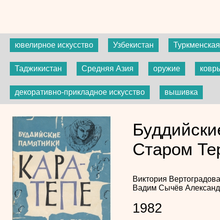
ювелирное искусство
Узбекистан
Туркменска
Таджикистан
Средняя Азия
оружие
ковр
декоративно-прикладное искусство
вышивка
Буддийски
Старом Те
Виктория Вертоградов
Вадим Сычёв
Александ
1982