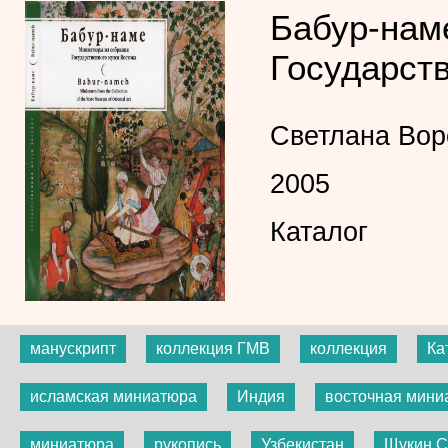
Бабур-нам
Государств
Светлана Во
2005
Каталог
манускрипт
коллекция ГМВ
коллекция
Ка
исламская миниатюра
Индия
восточная мини
миниатюра
рукопись
Узбекистан
Щукин С