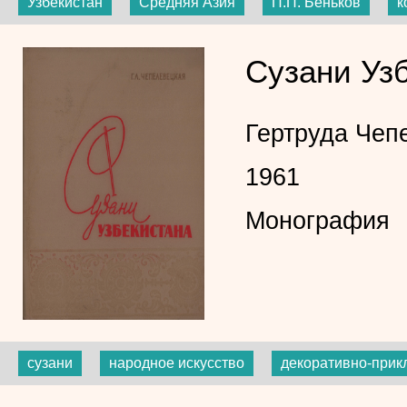
Узбекистан
Средняя Азия
П.П. Беньков
к
Сузани Уз
Гертруда Чеп
1961
Монография
сузани
народное искусство
декоративно-прик