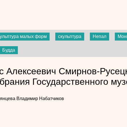
кульптура малых форм
скульптура
Непал
Мон
Будда
с Алексеевич Смирнов-Русецк
обрания Государственного муз
мянцева
Владимир Набатчиков