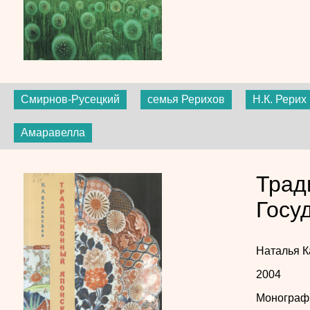
Смирнов-Русецкий
семья Рерихов
Н.К. Рерих
Амаравелла
Трад
Госу
Наталья К
2004
Монограф