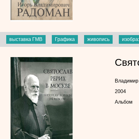
выставка ГМВ
Графика
живопись
изобра
Свят
Владимир
2004
Альбом