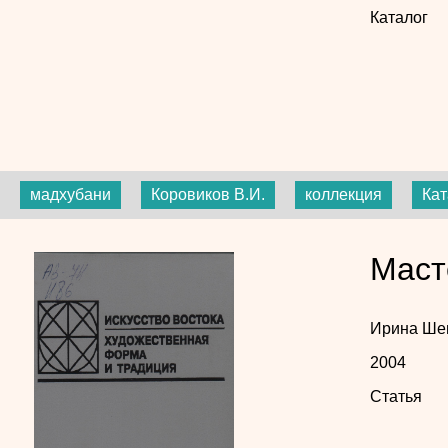
Каталог
мадхубани
Коровиков В.И.
коллекция
Кат
Маст
Ирина Ше
2004
Статья