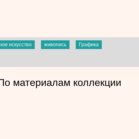
ное искусство
живопись
Графика
По материалам коллекции