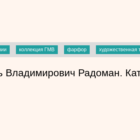
нии
коллекция ГМВ
фарфор
художественная 
ь Владимирович Радоман. Кат