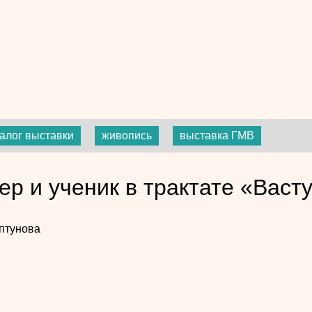
алог выставки
живопись
выставка ГМВ
ер и ученик в трактате «Вас
птунова