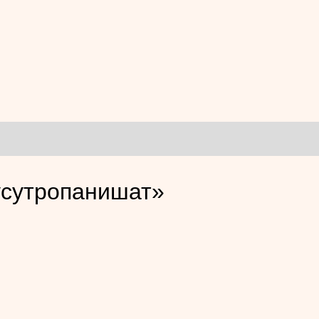
тусутропанишат»