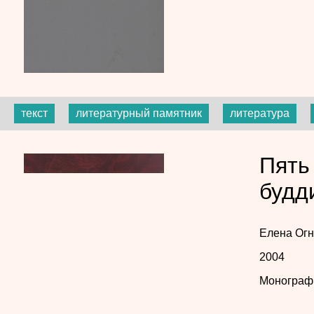
текст
литературный памятник
литература
Пять
будд
Елена Ог
2004
Монограф