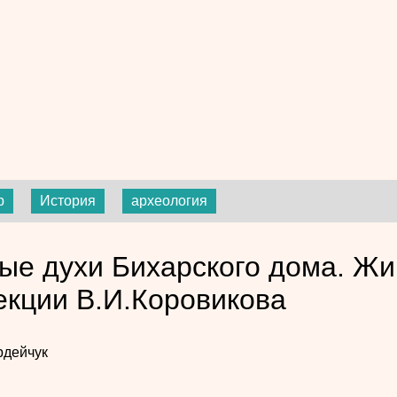
р
История
археология
ые духи Бихарского дома. Жи
екции В.И.Коровикова
рдейчук