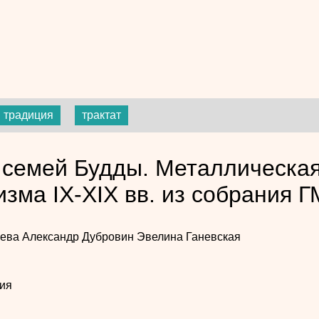
традиция
трактат
 семей Будды. Металлическая
изма IX-XIX вв. из собрания 
нева
Александр Дубровин
Эвелина Ганевская
ия