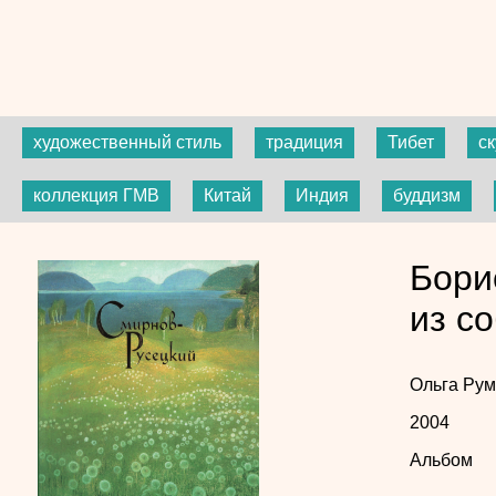
художественный стиль
традиция
Тибет
с
коллекция ГМВ
Китай
Индия
буддизм
Бори
из с
Ольга Ру
2004
Альбом