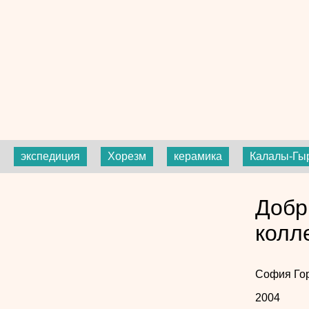
экспедиция
Хорезм
керамика
Калалы-Гы
Добр
колл
София Го
2004