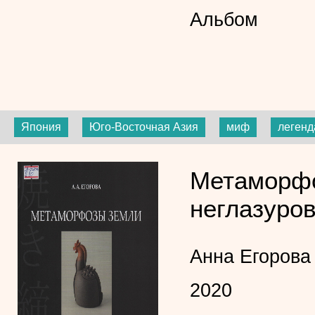
Альбом
Япония
Юго-Восточная Азия
миф
легенд
Метаморфо
неглазуро
Анна Егорова
2020