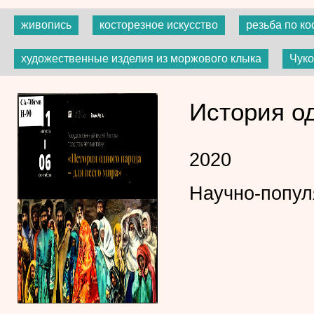
живопись
косторезное искусство
резьба по ко
художественные изделия из моржового клыка
Чуко
История од
2020
Научно-попул