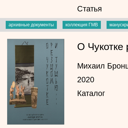
Статья
архивные документы
коллекция ГМВ
манускр
О Чукотке 
Михаил Брон
2020
Каталог