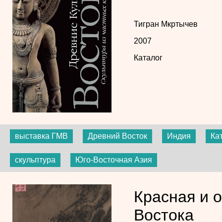
Тигран Мкртычев
2007
Каталог
выставка ГМВ
Древний Восток
Индия
Ка
скульптура
Юго-Восточная Азия
Красная и о
Востока