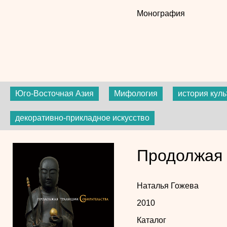
Монография
Юго-Восточная Азия
Мифология
история кул
декоративно-прикладное искусство
Продолжая 
Наталья Гожева
2010
Каталог