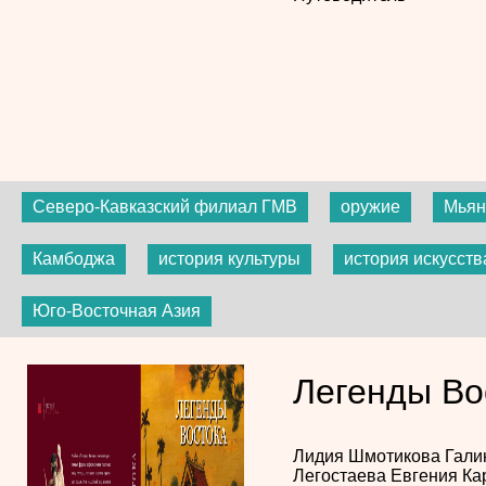
Северо-Кавказский филиал ГМВ
оружие
Мья
Камбоджа
история культуры
история искусств
Юго-Восточная Азия
Легенды Во
Лидия Шмотикова
Гали
Легостаева
Евгения Ка