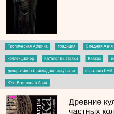
Тропическая Африка
традиция
Средняя Азия
коллекционер
Каталог выставки
Кавказ
и
декоративно-прикладное искусство
выставка ГМВ
Юго-Восточная Азия
Древние ку
частных ко