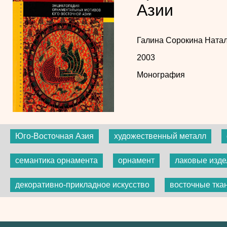
Азии
Галина Сорокина
Ната
2003
Монография
Юго-Восточная Азия
художественный металл
семантика орнамента
орнамент
лаковые изде
декоративно-прикладное искусство
восточные тка