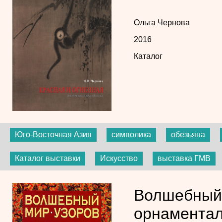
Ольга Чернова
2016
Каталог
Юго-Восточная Азия
символика
обезьяна
Каталог выставки
Искусство
выставка ГМВ
Волшебный 
орнаментал