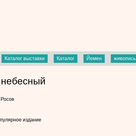
Каталог выставки
Каталог
Йемен
живопись
 небесный
 Росов
пулярное издание