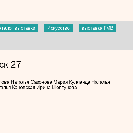
аталог выставки
Искусство
выставка ГМВ
ск 27
рлова
Наталья Сазонова
Мария Кулланда
Наталья
алья Каневская
Ирина Шептунова