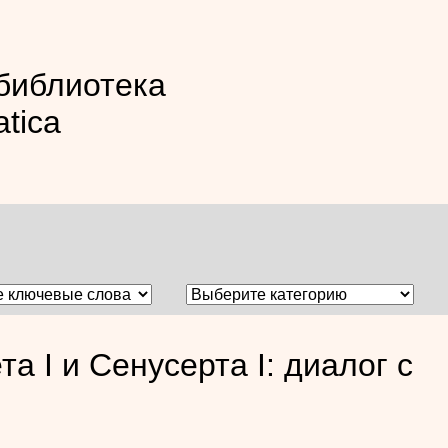
библиотека
atica
 I и Сенусерта I: диалог с