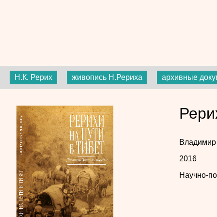
Н.К. Рерих
живопись Н.Рериха
архивные док
Рери
Владимир
2016
Научно-по