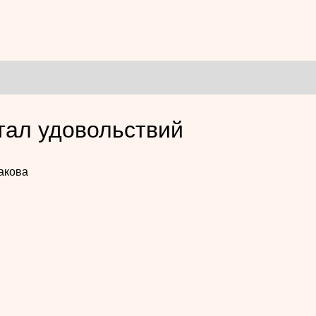
тал удовольствий
акова