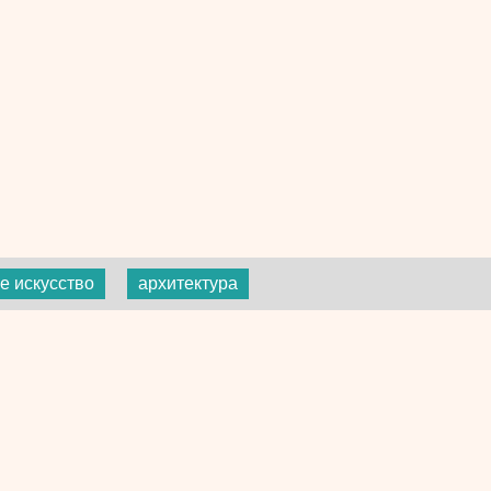
е искусство
архитектура