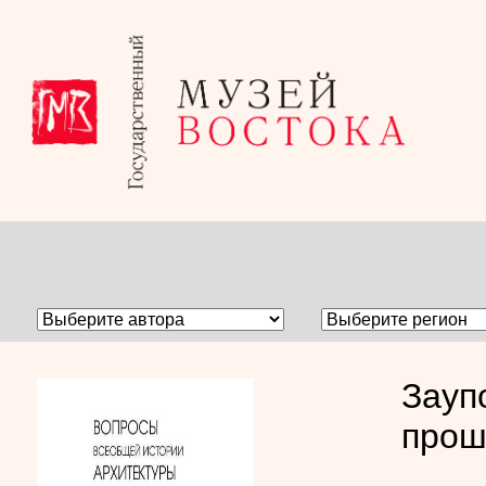
Зауп
про