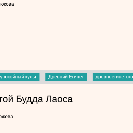
нюкова
аупокойный культ
Древний Египет
древнеегипетско
той Будда Лаоса
Гожева