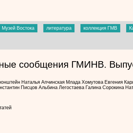
Музей Востока
литература
коллекция ГМВ
К
ные сообщения ГМИНВ. Выпу
ронштейн
Наталья Апчинская
Млада Хомутова
Евгения Ка
нстантин Писцов
Альбина Легостаева
Галина Сорокина
Нат
татей