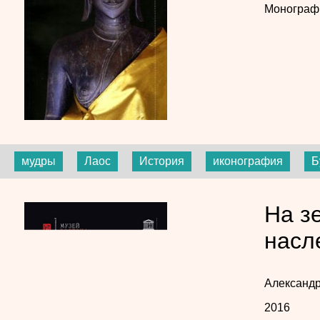
Монограф
мудры
Лаос
История
иконография
Б
На з
насл
Александ
2016