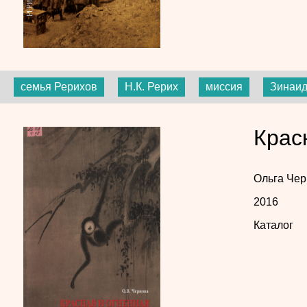
семья Рерихов
Н.К. Рерих
миссия
Зинаид
Крас
Ольга Чер
2016
Каталог