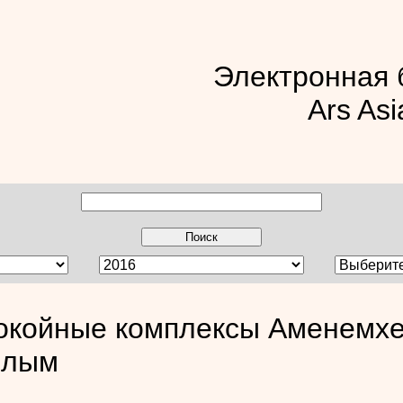
Электронная 
Ars Asi
окойные комплексы Аменемхета
шлым