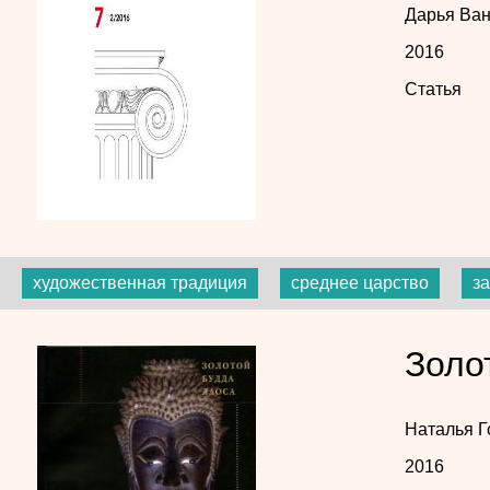
Дарья Ва
2016
Статья
художественная традиция
среднее царство
з
Золо
Наталья 
2016