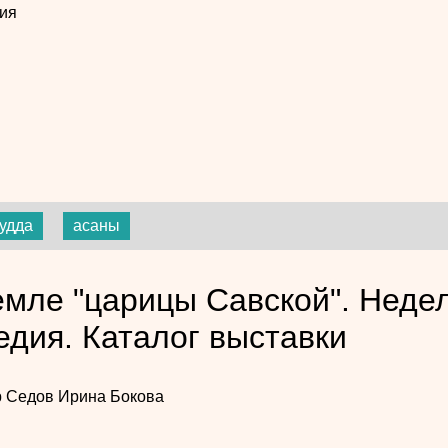
ия
удда
асаны
емле "царицы Савской". Недел
едия. Каталог выставки
р Седов
Ирина Бокова