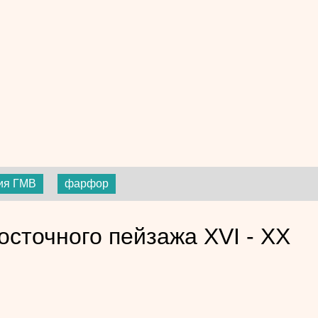
ия ГМВ
фарфор
осточного пейзажа XVI - XX