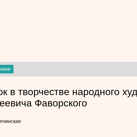
тавки
ок в творчестве народного х
еевича Фаворского
пчинская