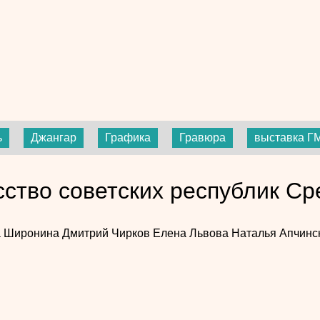
ь
Джангар
Графика
Гравюра
выставка Г
сство советских республик Ср
а Широнина
Дмитрий Чирков
Елена Львова
Наталья Апчинс