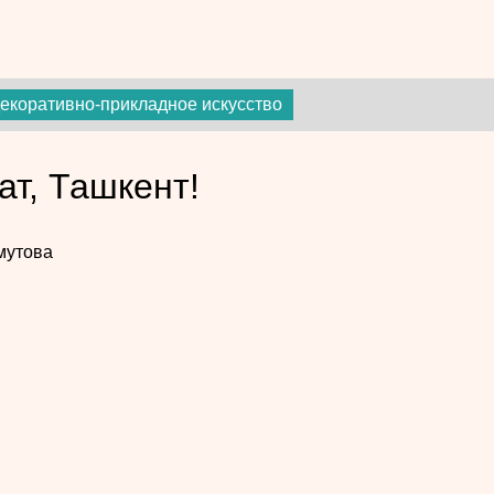
екоративно-прикладное искусство
ат, Ташкент!
мутова