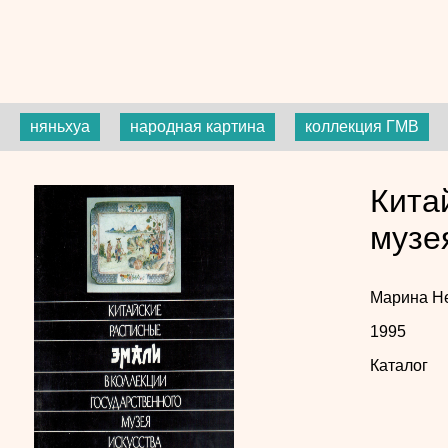
няньхуа
народная картина
коллекция ГМВ
Кита
музе
Марина Н
1995
Каталог