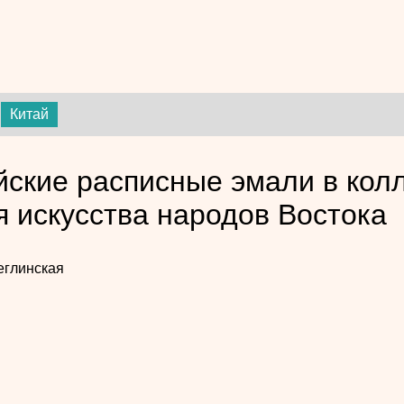
Китай
йские расписные эмали в кол
я искусства народов Востока
еглинская