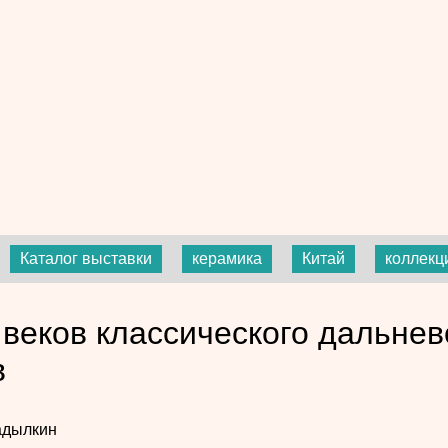
Каталог выставки
керамика
Китай
коллекц
 веков классического дальнев
в
адылкин