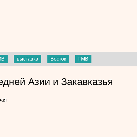
МВ
выставка
Восток
ГМВ
едней Азии и Закавказья
кая