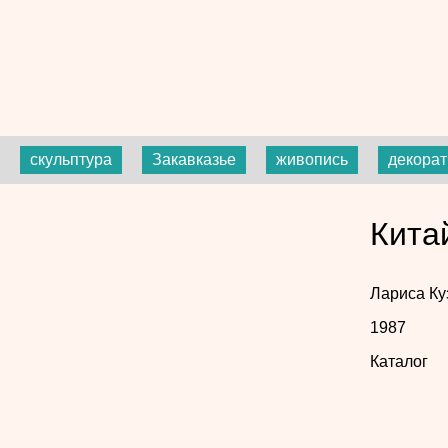
скульптура
Закавказье
живопись
декорат
Кита
Лариса Ку
1987
Каталог