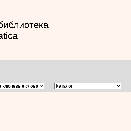
библиотека
atica