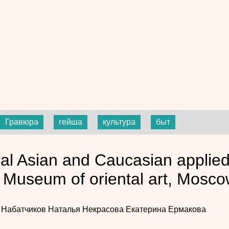
Гравюра
гейша
культура
быт
al Asian and Caucasian applied a
 Museum of oriental art, Mosc
 Набатчиков
Наталья Некрасова
Екатерина Ермакова