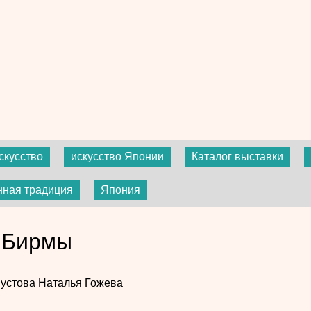
скусство
искусство Японии
Каталог выставки
нная традиция
Япония
 Бирмы
Шустова
Наталья Гожева