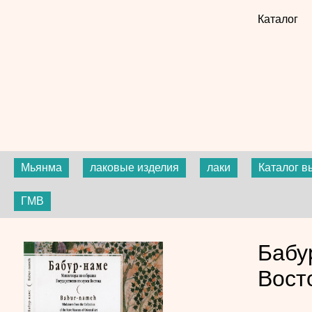
Каталог
Мьянма
лаковые изделия
лаки
Каталог в
ГМВ
Бабу
Вост