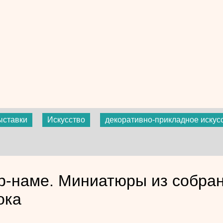
ыставки
Искусство
декоративно-прикладное искус
р-наме. Миниатюры из собран
ока