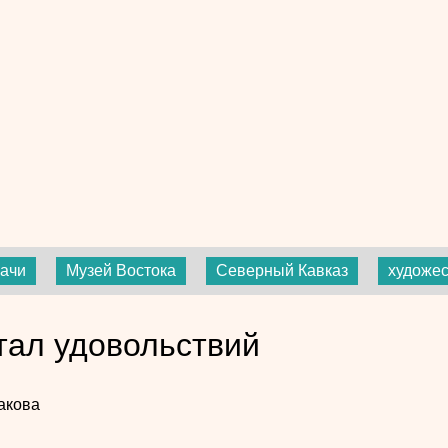
ачи
Музей Востока
Северный Кавказ
художе
тал удовольствий
акова