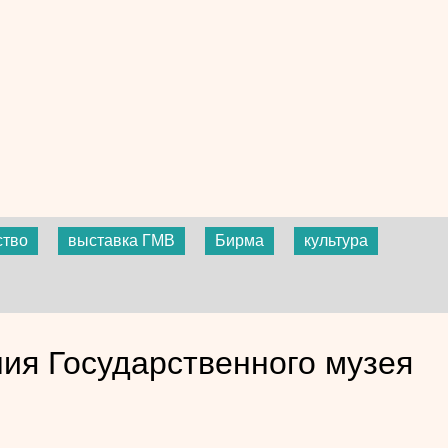
ство
выставка ГМВ
Бирма
культура
ия Государственного музея