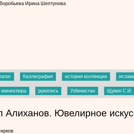
 Воробьева
Ирина Шептунова
талог
Каллиграфия
история коллекции
ислам
миниатюра
рукопись
Узбекистан
Щукин С.И.
л Алиханов. Ювелирное искус
Чирков