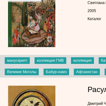
Светлана
2005
Каталог
манускрипт
коллекция ГМВ
коллекция
Ка
Великие Моголы
Бабур-намэ
Афганистан
Расу
Дмитрий 