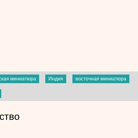
ская миниатюра
Индия
восточная миниатюра
ство