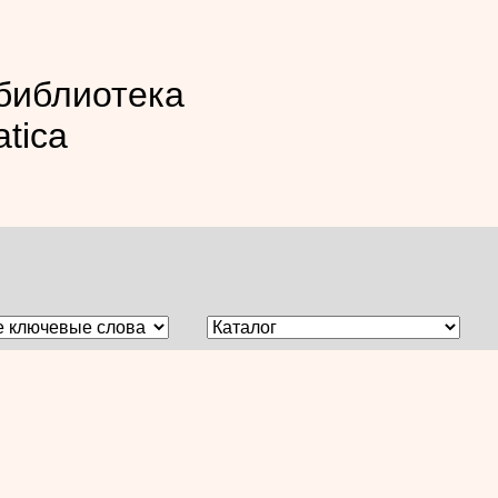
библиотека
atica